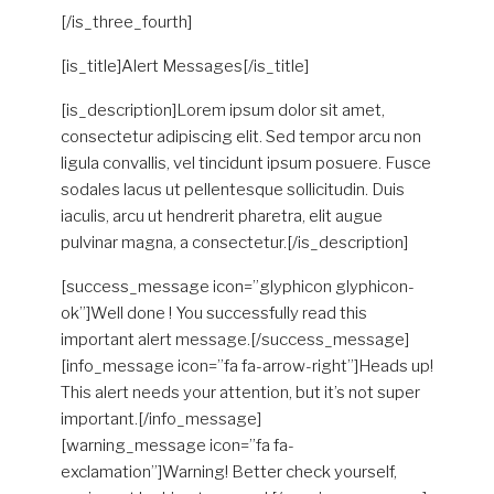
[/is_three_fourth]
[is_title]Alert Messages[/is_title]
[is_description]Lorem ipsum dolor sit amet,
consectetur adipiscing elit. Sed tempor arcu non
ligula convallis, vel tincidunt ipsum posuere. Fusce
sodales lacus ut pellentesque sollicitudin. Duis
iaculis, arcu ut hendrerit pharetra, elit augue
pulvinar magna, a consectetur.[/is_description]
[success_message icon=”glyphicon glyphicon-
ok”]Well done ! You successfully read this
important alert message.[/success_message]
[info_message icon=”fa fa-arrow-right”]Heads up!
This alert needs your attention, but it’s not super
important.[/info_message]
[warning_message icon=”fa fa-
exclamation”]Warning! Better check yourself,