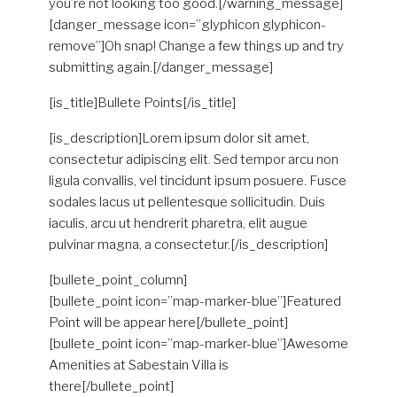
you’re not looking too good.[/warning_message]
[danger_message icon=”glyphicon glyphicon-
remove”]Oh snap! Change a few things up and try
submitting again.[/danger_message]
[is_title]Bullete Points[/is_title]
[is_description]Lorem ipsum dolor sit amet,
consectetur adipiscing elit. Sed tempor arcu non
ligula convallis, vel tincidunt ipsum posuere. Fusce
sodales lacus ut pellentesque sollicitudin. Duis
iaculis, arcu ut hendrerit pharetra, elit augue
pulvinar magna, a consectetur.[/is_description]
[bullete_point_column]
[bullete_point icon=”map-marker-blue”]Featured
Point will be appear here[/bullete_point]
[bullete_point icon=”map-marker-blue”]Awesome
Amenities at Sabestain Villa is
there[/bullete_point]