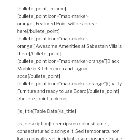
[bullete_point_column]
[bullete_point icon=”map-marker-
orange”]Featured Point will be appear
here[/bullete_point]
[bullete_point icon=”map-marker-
orange”]Awesome Amenities at Sabestain Villa is
there[/bullete_point]
[bullete_point icon=”map-marker-orange”]Black
Marble in Kitchen area and Jaguar
acce[/bullete_point]
[bullete_point icon=”map-marker-orange”]Quality
Furniture and ready to use Board[/bullete_point]
[/bullete_point_column]
[is_title]Table Data[/is_title]
[is_description]Lorem ipsum dolor sit amet,
consectetur adipiscing elit. Sed tempor arcu non
ligula convallis, vel tincidunt ipsum posuere. Fusce